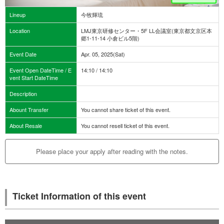
Lineup
今牧輝琉
Location
LMJ東京研修センター・5F LL会議室(東京都文京区本
郷1-11-14 小倉ビル5階)
Event Date
Apr. 05, 2025(Sat)
Event Open DateTime / E
14:10 / 14:10
vent Start DateTime
Description
Abount Transfer
You cannot share ticket of this event.
About Resale
You cannot resell ticket of this event.
Please place your apply after reading with the notes.
Ticket Information of this event