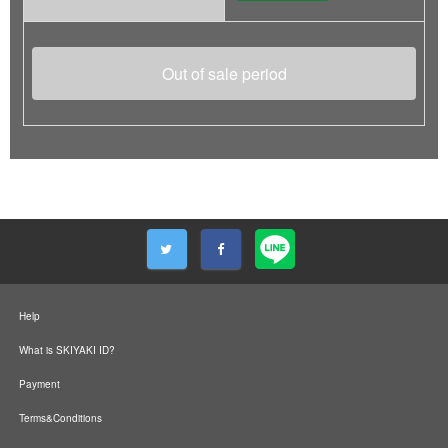
Out of sale period
Help
What is SKIYAKI ID?
Payment
Terms&Conditions