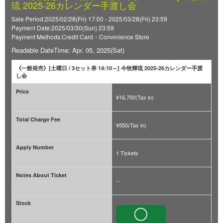
琉 2025-26カレンダー手渡し会
Sale Period:2025/02/28(Fri) 17:00 - 2025/03/28(Fri) 23:59
Payment Date:2025/03/30(Sun) 23:59
Payment Methods:Credit Card・Convinience Store
Readable DateTime: Apr. 05, 2025(Sat)
《一般発売》[土曜日 / 3セット券 14:10～] 今牧輝琉 2025-26カレンダー手渡
し会
Price
¥16,700(Tax in)
Total Charge Fee
¥550(Tax in)
Apply Number
1 Tickets
Notes About Ticket
--
Stock