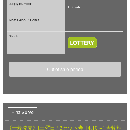
Apply Number
1 Tickets
Notes About Ticket
--
Stock
Out of sale period
First Serve
《一般発売》[土曜日 / 3セット券 14:10～] 今牧輝