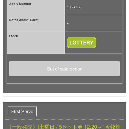
Apply Number
1 Tickets
Notes About Ticket
--
Stock
Out of sale period
First Serve
《一般発売》[土曜日 / 5セット券 12:20～] 今牧輝