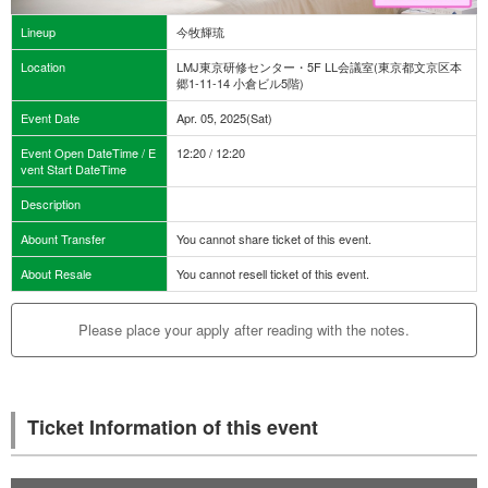
Lineup
今牧輝琉
Location
LMJ東京研修センター・5F LL会議室(東京都文京区本
郷1-11-14 小倉ビル5階)
Event Date
Apr. 05, 2025(Sat)
Event Open DateTime / E
12:20 / 12:20
vent Start DateTime
Description
Abount Transfer
You cannot share ticket of this event.
About Resale
You cannot resell ticket of this event.
Please place your apply after reading with the notes.
Ticket Information of this event