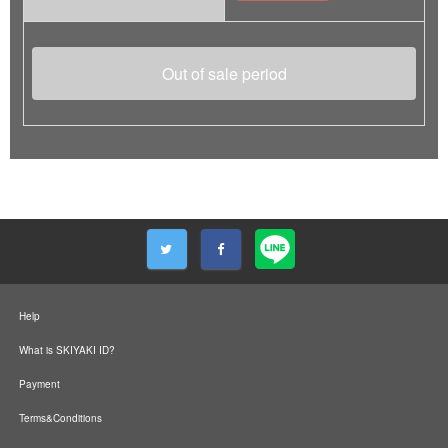
Out of sale period
Help
What is SKIYAKI ID?
Payment
Terms&Conditions