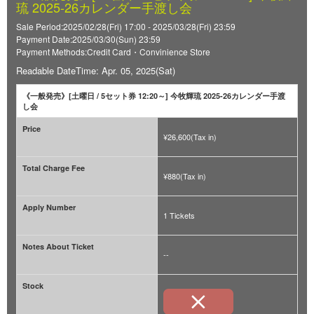
琉 2025-26カレンダー手渡し会
Sale Period:2025/02/28(Fri) 17:00 - 2025/03/28(Fri) 23:59
Payment Date:2025/03/30(Sun) 23:59
Payment Methods:Credit Card・Convinience Store
Readable DateTime: Apr. 05, 2025(Sat)
《一般発売》[土曜日 / 5セット券 12:20～] 今牧輝琉 2025-26カレンダー手渡
し会
Price
¥26,600(Tax in)
Total Charge Fee
¥880(Tax in)
Apply Number
1 Tickets
Notes About Ticket
--
Stock