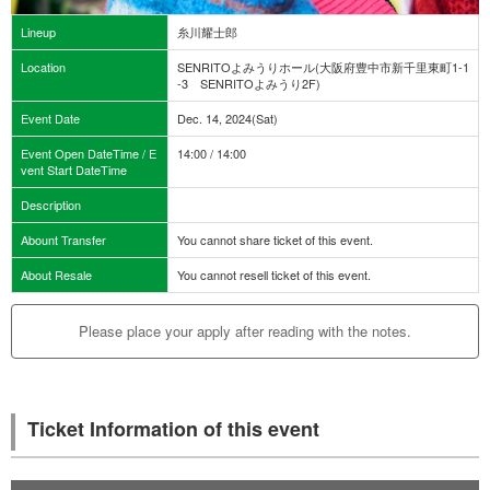
Lineup
糸川耀士郎
Location
SENRITOよみうりホール(大阪府豊中市新千里東町1-1
-3 SENRITOよみうり2F)
Event Date
Dec. 14, 2024(Sat)
Event Open DateTime / E
14:00 / 14:00
vent Start DateTime
Description
Abount Transfer
You cannot share ticket of this event.
About Resale
You cannot resell ticket of this event.
Please place your apply after reading with the notes.
Ticket Information of this event