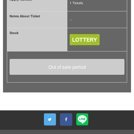
1 Tickets
Notes About Ticket
--
Stock
Out of sale period