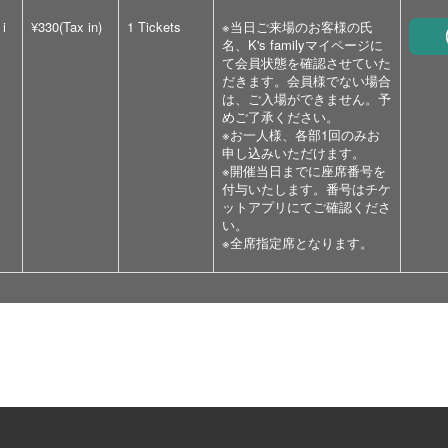
 i
¥330(Tax in)
1 Tickets
※当日ご来場のお客様の氏
名、K's familyマイページに
て会員状態を確認させていた
だきます。会員様でない場合
は、ご入場ができません。予
めご了承ください。
※お一人様、各部1回のみお
申し込みいただけます。
※開催当日までに座席番号を
付与いたします。番号はチケ
ットアプリにてご確認くださ
い。
※全席指定席となります。