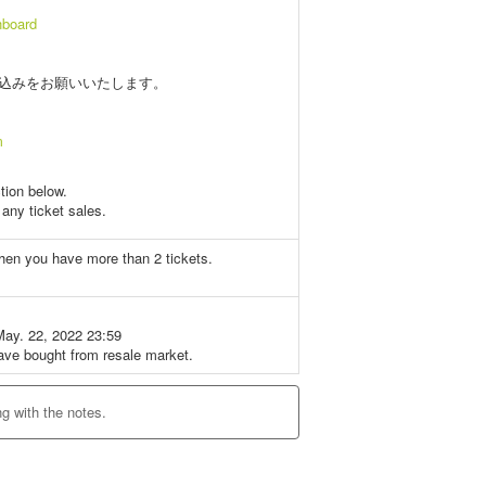
hboard
込みをお願いいたします。
m
ction below.
any ticket sales.
when you have more than 2 tickets.
~
May. 22, 2022 23:59
ave bought from resale market.
ng with the notes.