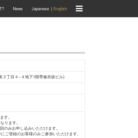
T?
News
Japanese
English
港区赤坂３丁目４−４地下1階専修赤坂ビル)
ります。
となります。
1回のみお申し込みいただけます。
milyにご登録のお客様のみご参加いただけます。