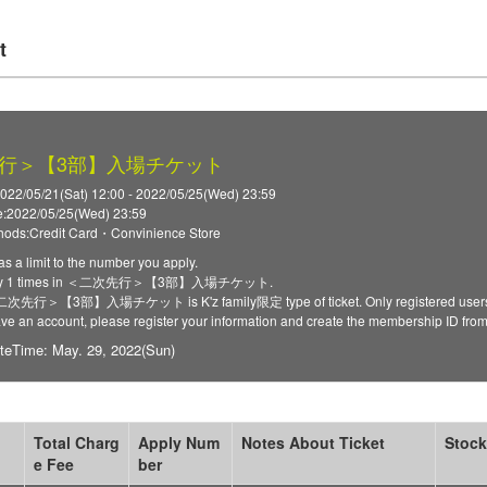
t
行＞【3部】入場チケット
2022/05/21(Sat) 12:00 - 2022/05/25(Wed) 23:59
:2022/05/25(Wed) 23:59
ods:Credit Card・Convinience Store
as a limit to the number you apply.
pply 1 times in ＜二次先行＞【3部】入場チケット.
＜二次先行＞【3部】入場チケット is K'z family限定 type of ticket. Only registered users ca
have an account, please register your information and create the membership ID fro
teTime: May. 29, 2022(Sun)
Total Charg
Apply Num
Notes About Ticket
Stock
e Fee
ber