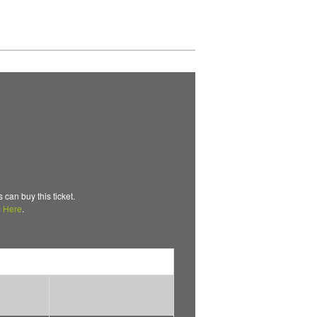
n buy this ticket.
m
Here
.