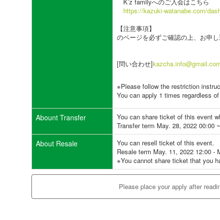
K’z familyへのご入会はこちら
https://kazuki-watanabe.com/das
【注意事項】
のページを必ずご確認の上、お申し
[問い合わせ]
kazcha.info@gmail.co
※Please follow the restriction instru
You can apply 1 times regardless of 
You can share ticket of this event 
Abount Transfer
Transfer term May. 28, 2022 00:00 
You can resell ticket of this event.
About Resale
Resale term May. 11, 2022 12:00 - 
※You cannot share ticket that you h
Please place your apply after readi