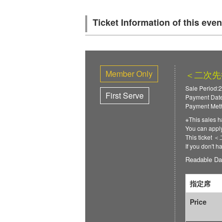
Ticket Information of this even
Member Only
＜二次先
Sale Period:
First Serve
Payment Date
Payment Meth
※This sales h
You can a
This ticket 
If you don't 
Readable Da
指定席
Price