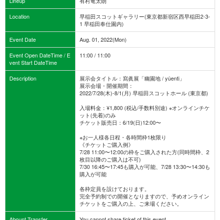
Lineup
有村竜太朗
Location
早稲田スコットギャラリー(東京都新宿区西早稲田2-3-
1 早稲田奉仕園内)
Event Date
Aug. 01, 2022(Mon)
Event Open DateTime / E
11:00 / 11:00
vent Start DateTime
Description
展示会タイトル：寫眞展「幽園地 / yûenti」
展示会場・開催期間：
2022/7/28(木)-8/1(月) 早稲田スコットホール (東京都)
入場料金：¥1,800 (税込/手数料別途) ※オンラインチケ
ット(先着)のみ
チケット販売日：6/19(日)12:00〜
※お一人様各日程・各時間枠1枚限り
《チケットご購入例》
7/28 11:00〜12:00の枠をご購入された方(同時間枠、2
枚目以降のご購入は不可)
7/30 16:45〜17:45も購入が可能、7/28 13:30〜14:30も
購入が可能
各枠定員を設けております。
完全予約制での開催となりますので、予めオンライン
チケットをご購入の上、ご来場ください。
Abount Transfer
You cannot share ticket of this event.