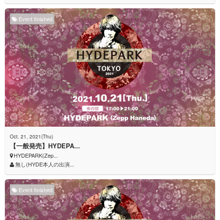
Event finished
Oct. 21, 2021(Thu)
【一般発売】HYDEPA...
HYDEPARK(Zep...
無し(HYDE本人の出演...
Event finished