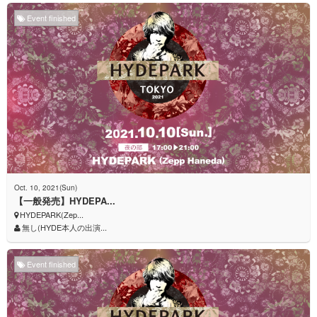
Event finished
Oct. 10, 2021(Sun)
【一般発売】HYDEPA...
HYDEPARK(Zep...
無し(HYDE本人の出演...
Event finished