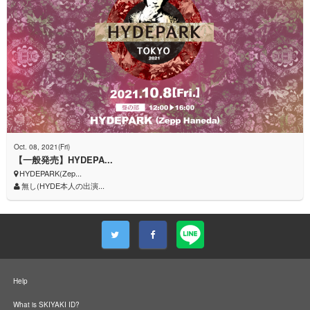
Oct. 08, 2021(Fri)
【一般発売】HYDEPA...
HYDEPARK(Zep...
無し(HYDE本人の出演...
Help
What is SKIYAKI ID?