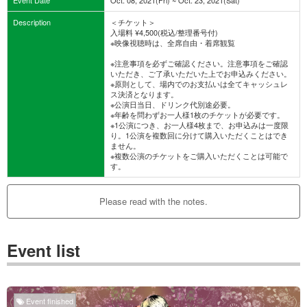
Description
＜チケット＞
入場料 ¥4,500(税込/整理番号付)
※映像視聴時は、全席自由・着席観覧
※注意事項を必ずご確認ください。注意事項をご確認
いただき、ご了承いただいた上でお申込みください。
※原則として、場内でのお支払いは全てキャッシュレ
ス決済となります。
※公演日当日、ドリンク代別途必要。
※年齢を問わずお一人様1枚のチケットが必要です。
※1公演につき、お一人様4枚まで、お申込みは一度限
り。1公演を複数回に分けて購入いただくことはでき
ません。
※複数公演のチケットをご購入いただくことは可能で
す。
Please read with the notes.
Event list
Event finished