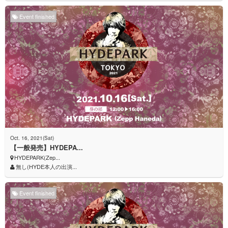
Event finished
Oct. 16, 2021(Sat)
【一般発売】HYDEPA...
HYDEPARK(Zep...
無し(HYDE本人の出演...
Event finished